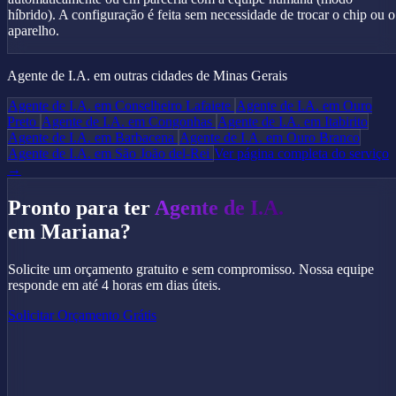
híbrido). A configuração é feita sem necessidade de trocar o chip ou o
aparelho.
Agente de I.A. em outras cidades de Minas Gerais
Agente de I.A. em Conselheiro Lafaiete
Agente de I.A. em Ouro
Preto
Agente de I.A. em Congonhas
Agente de I.A. em Itabirito
Agente de I.A. em Barbacena
Agente de I.A. em Ouro Branco
Agente de I.A. em São João del-Rei
Ver página completa do serviço
→
Pronto para ter
Agente de I.A.
em Mariana?
Solicite um orçamento gratuito e sem compromisso. Nossa equipe
responde em até 4 horas em dias úteis.
Solicitar Orçamento Grátis