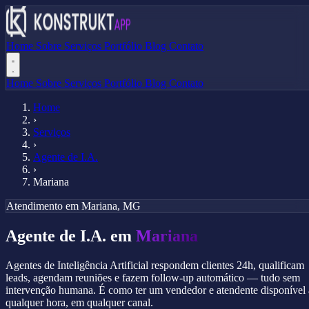
Home
Sobre
Serviços
Portfólio
Blog
Contato
Home
Sobre
Serviços
Portfólio
Blog
Contato
Home
›
Serviços
›
Agente de I.A.
›
Mariana
Atendimento em Mariana, MG
Agente de I.A. em
Mariana
Agentes de Inteligência Artificial respondem clientes 24h, qualificam
leads, agendam reuniões e fazem follow-up automático — tudo sem
intervenção humana. É como ter um vendedor e atendente disponível 
qualquer hora, em qualquer canal.