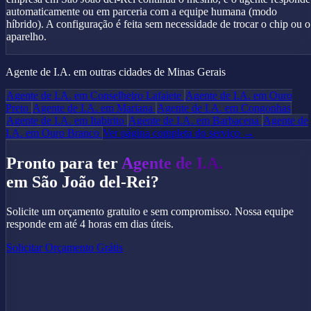
automaticamente ou em parceria com a equipe humana (modo
híbrido). A configuração é feita sem necessidade de trocar o chip ou o
aparelho.
Agente de I.A. em outras cidades de Minas Gerais
Agente de I.A. em Conselheiro Lafaiete
Agente de I.A. em Ouro
Preto
Agente de I.A. em Mariana
Agente de I.A. em Congonhas
Agente de I.A. em Itabirito
Agente de I.A. em Barbacena
Agente de
I.A. em Ouro Branco
Ver página completa do serviço →
Pronto para ter
Agente de I.A.
em São João del-Rei?
Solicite um orçamento gratuito e sem compromisso. Nossa equipe
responde em até 4 horas em dias úteis.
Solicitar Orçamento Grátis