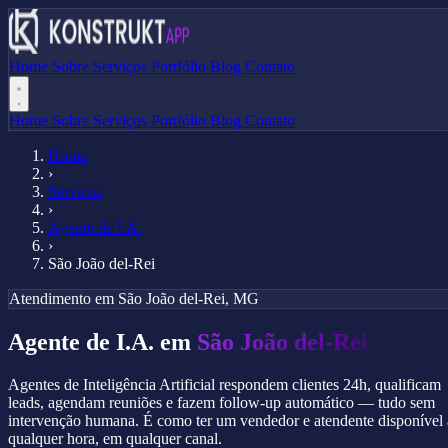
Home
Sobre
Serviços
Portfólio
Blog
Contato
Home
Sobre
Serviços
Portfólio
Blog
Contato
Home
›
Serviços
›
Agente de I.A.
›
São João del-Rei
Atendimento em São João del-Rei, MG
Agente de I.A. em
São João del-Rei
Agentes de Inteligência Artificial respondem clientes 24h, qualificam
leads, agendam reuniões e fazem follow-up automático — tudo sem
intervenção humana. É como ter um vendedor e atendente disponível 
qualquer hora, em qualquer canal.