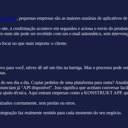
sas 2021
, pequenas empresas são as maiores usuárias de aplicativos 
 site, a confirmação acontece em segundos e aciona o envio do produto 
ro num site pode ser recebido com um e-mail automático, sem interven
focar no que mais importa: o cliente.
 novo para você, talvez dê até um frio na barriga. Mas o processo po
sas.
s do seu dia a dia. Copiar pedidos de uma plataforma para outra? Atualiz
anunciam já "API disponível". Isso significa que aceitam conversar faci
ma ajuda técnica. Aqui entram empresas como a KONSTRUKT APP, que e
nizados corretamente, sem perdas ou erros.
integração faz realmente sentido para cada momento do seu negócio.