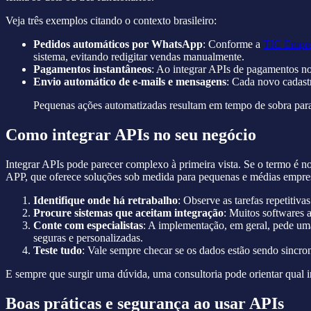
Veja três exemplos citando o contexto brasileiro:
Pedidos automáticos por WhatsApp
: Conforme a
TIC Empre
sistema, evitando redigitar vendas manualmente.
Pagamentos instantâneos
: Ao integrar APIs de pagamentos no
Envio automático de e-mails e mensagens
: Cada novo cadast
Pequenas ações automatizadas resultam em tempo de sobra para 
Como integrar APIs no seu negócio
Integrar APIs pode parecer complexo à primeira vista. Se o termo é
APP, que oferece soluções sob medida para pequenas e médias empre
Identifique onde há retrabalho
: Observe as tarefas repetitiva
Procure sistemas que aceitam integração
: Muitos softwares 
Conte com especialistas
: A implementação, em geral, pede u
seguras e personalizadas.
Teste tudo
: Vale sempre checar se os dados estão sendo sincro
E sempre que surgir uma dúvida, uma consultoria pode orientar qual 
Boas práticas e segurança ao usar APIs