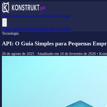
Home
Sobre
Serviços
Portfólio
Blog
Contato
Home
Sobre
Serviços
Portfólio
Blog
Contato
Tecnologia
API: O Guia Simples para Pequenas Empr
26 de agosto de 2025
·
Atualizado em
10 de fevereiro de 2026
•
Kons