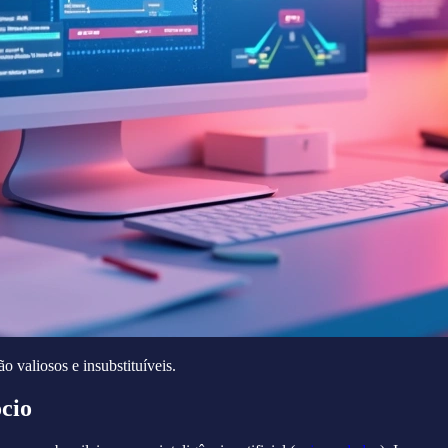
 valiosos e insubstituíveis.
cio