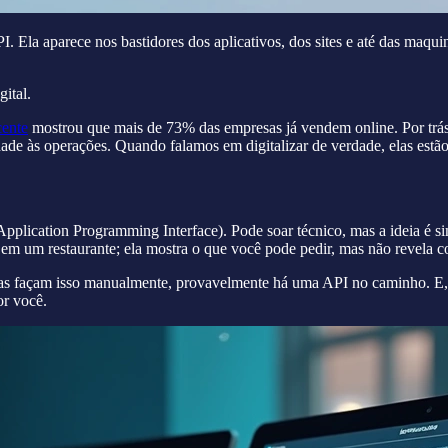
API. Ela aparece nos bastidores dos aplicativos, dos sites e até das maqu
ital.
cente
mostrou que mais de 73% das empresas já vendem online. Por trá
idade às operações. Quando falamos em digitalizar de verdade, elas estã
Application Programming Interface). Pode soar técnico, mas a ideia é 
 um restaurante; ela mostra o que você pode pedir, mas não revela co
oas façam isso manualmente, provavelmente há uma API no caminho. E,
or você.