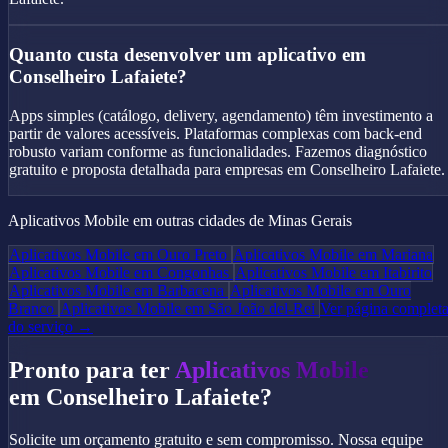
Quanto custa desenvolver um aplicativo em
Conselheiro Lafaiete?
Apps simples (catálogo, delivery, agendamento) têm investimento a
partir de valores acessíveis. Plataformas complexas com back-end
robusto variam conforme as funcionalidades. Fazemos diagnóstico
gratuito e proposta detalhada para empresas em Conselheiro Lafaiete.
Aplicativos Mobile em outras cidades de Minas Gerais
Aplicativos Mobile em Ouro Preto
Aplicativos Mobile em Mariana
Aplicativos Mobile em Congonhas
Aplicativos Mobile em Itabirito
Aplicativos Mobile em Barbacena
Aplicativos Mobile em Ouro
Branco
Aplicativos Mobile em São João del-Rei
Ver página complet
do serviço →
Pronto para ter
Aplicativos Mobile
em Conselheiro Lafaiete?
Solicite um orçamento gratuito e sem compromisso. Nossa equipe