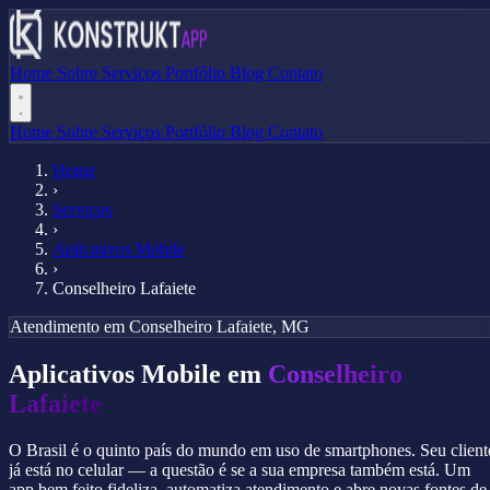
Home
Sobre
Serviços
Portfólio
Blog
Contato
Home
Sobre
Serviços
Portfólio
Blog
Contato
Home
›
Serviços
›
Aplicativos Mobile
›
Conselheiro Lafaiete
Atendimento em Conselheiro Lafaiete, MG
Aplicativos Mobile em
Conselheiro
Lafaiete
O Brasil é o quinto país do mundo em uso de smartphones. Seu client
já está no celular — a questão é se a sua empresa também está. Um
app bem feito fideliza, automatiza atendimento e abre novas fontes de