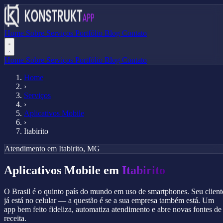
Home
Sobre
Serviços
Portfólio
Blog
Contato
Home
Sobre
Serviços
Portfólio
Blog
Contato
Home
›
Serviços
›
Aplicativos Mobile
›
Itabirito
Atendimento em Itabirito, MG
Aplicativos Mobile em
Itabirito
O Brasil é o quinto país do mundo em uso de smartphones. Seu client
já está no celular — a questão é se a sua empresa também está. Um
app bem feito fideliza, automatiza atendimento e abre novas fontes de
receita.