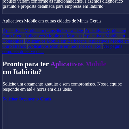
robusto variam conforme as funcionalidades. Fazemos diagnóstico
gratuito e proposta detalhada para empresas em Itabirito.
Aplicativos Mobile em outras cidades de Minas Gerais
Aplicativos Mobile em Conselheiro Lafaiete
Aplicativos Mobile em
Ouro Preto
Aplicativos Mobile em Mariana
Aplicativos Mobile em
Congonhas
Aplicativos Mobile em Barbacena
Aplicativos Mobile e
Ouro Branco
Aplicativos Mobile em São João del-Rei
Ver página
completa do serviço →
Pronto para ter
Aplicativos Mobile
em Itabirito?
Solicite um orçamento gratuito e sem compromisso. Nossa equipe
responde em até 4 horas em dias úteis.
Solicitar Orçamento Grátis