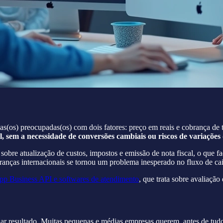
(os) preocupadas(os) com dois fatores: preço em reais e cobrança de t
l, sem a necessidade de conversões cambiais ou riscos de variações 
obre atualização de custos, impostos e emissão de nota fiscal, o que fa
ranças internacionais se tornou um problema inesperado no fluxo de cai
p Business API e softwares de atendimento
, que trata sobre avaliação
r resultado. Muitas pequenas e médias empresas querem, antes de tud