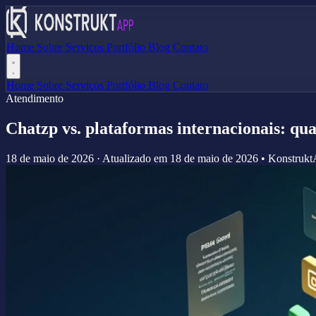
Home
Sobre
Serviços
Portfólio
Blog
Contato
Home
Sobre
Serviços
Portfólio
Blog
Contato
Atendimento
Chatzp vs. plataformas internacionais: qu
18 de maio de 2026
·
Atualizado em
18 de maio de 2026
•
Konstruk