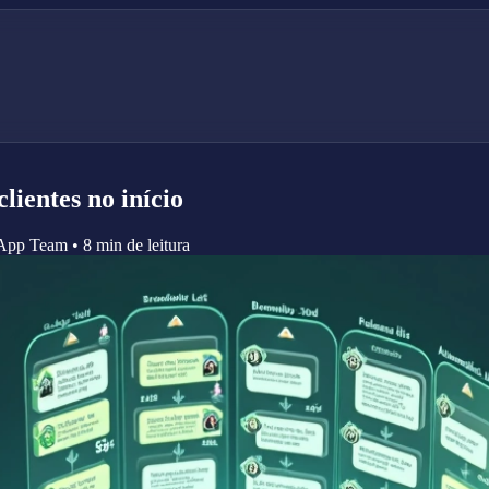
lientes no início
tApp Team
•
8 min de leitura