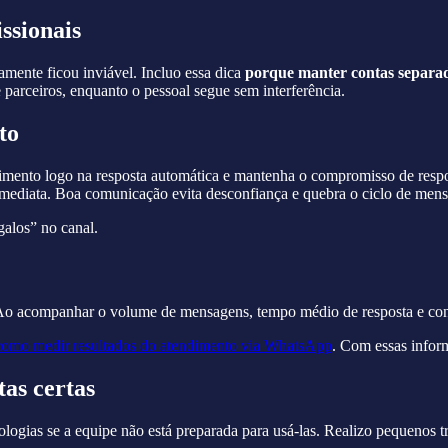
issionais
amente ficou inviável. Incluo essa dica
porque manter contas separad
e parceiros, enquanto o pessoal segue sem interferência.
to
imento logo na resposta automática e mantenha o compromisso de respo
ediata. Boa comunicação evita desconfiança e quebra o ciclo de mens
galos” no canal.
 Ao acompanhar o volume de mensagens, tempo médio de resposta e conve
como medir resultados do atendimento via WhatsApp
. Com essas inform
tas certas
ologias se a equipe não está preparada para usá-las. Realizo pequenos t