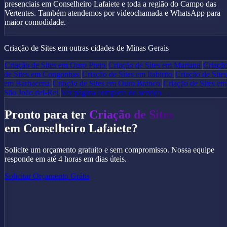
presenciais em Conselheiro Lafaiete e toda a região do Campo das
Vertentes. Também atendemos por videochamada e WhatsApp para
maior comodidade.
Criação de Sites em outras cidades de Minas Gerais
Criação de Sites em Ouro Preto
Criação de Sites em Mariana
Criaçã
de Sites em Congonhas
Criação de Sites em Itabirito
Criação de Sites
em Barbacena
Criação de Sites em Ouro Branco
Criação de Sites em
São João del-Rei
Ver página completa do serviço →
Pronto para ter
Criação de Sites
em Conselheiro Lafaiete?
Solicite um orçamento gratuito e sem compromisso. Nossa equipe
responde em até 4 horas em dias úteis.
Solicitar Orçamento Grátis