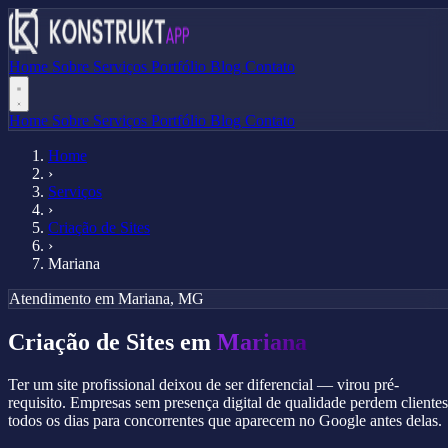
Home
Sobre
Serviços
Portfólio
Blog
Contato
Home
Sobre
Serviços
Portfólio
Blog
Contato
Home
›
Serviços
›
Criação de Sites
›
Mariana
Atendimento em Mariana, MG
Criação de Sites em
Mariana
Ter um site profissional deixou de ser diferencial — virou pré-
requisito. Empresas sem presença digital de qualidade perdem clientes
todos os dias para concorrentes que aparecem no Google antes delas.