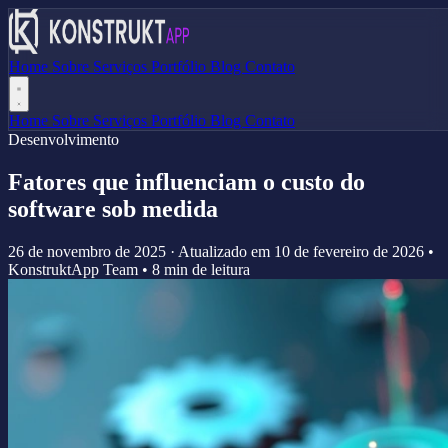
Home
Sobre
Serviços
Portfólio
Blog
Contato
Home
Sobre
Serviços
Portfólio
Blog
Contato
Desenvolvimento
Fatores que influenciam o custo do
software sob medida
26 de novembro de 2025
·
Atualizado em
10 de fevereiro de 2026
•
KonstruktApp Team
•
8 min de leitura