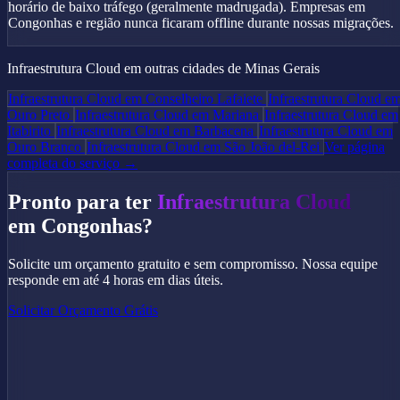
horário de baixo tráfego (geralmente madrugada). Empresas em
Congonhas e região nunca ficaram offline durante nossas migrações.
Infraestrutura Cloud em outras cidades de Minas Gerais
Infraestrutura Cloud em Conselheiro Lafaiete
Infraestrutura Cloud e
Ouro Preto
Infraestrutura Cloud em Mariana
Infraestrutura Cloud em
Itabirito
Infraestrutura Cloud em Barbacena
Infraestrutura Cloud em
Ouro Branco
Infraestrutura Cloud em São João del-Rei
Ver página
completa do serviço →
Pronto para ter
Infraestrutura Cloud
em Congonhas?
Solicite um orçamento gratuito e sem compromisso. Nossa equipe
responde em até 4 horas em dias úteis.
Solicitar Orçamento Grátis