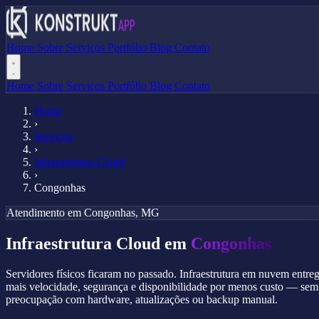
Home
Sobre
Serviços
Portfólio
Blog
Contato
Home
Sobre
Serviços
Portfólio
Blog
Contato
Home
›
Serviços
›
Infraestrutura Cloud
›
Congonhas
Atendimento em Congonhas, MG
Infraestrutura Cloud em
Congonhas
Servidores físicos ficaram no passado. Infraestrutura em nuvem entre
mais velocidade, segurança e disponibilidade por menos custo — sem
preocupação com hardware, atualizações ou backup manual.