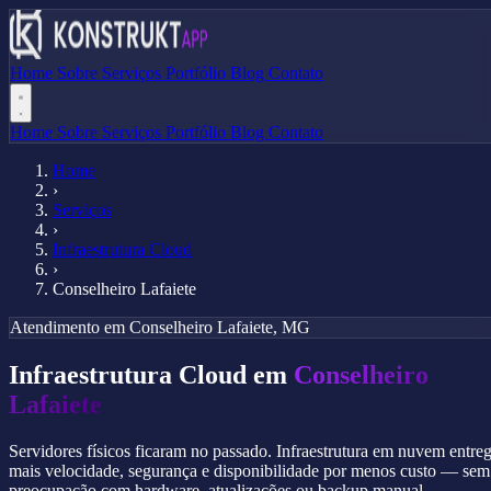
Home
Sobre
Serviços
Portfólio
Blog
Contato
Home
Sobre
Serviços
Portfólio
Blog
Contato
Home
›
Serviços
›
Infraestrutura Cloud
›
Conselheiro Lafaiete
Atendimento em Conselheiro Lafaiete, MG
Infraestrutura Cloud em
Conselheiro
Lafaiete
Servidores físicos ficaram no passado. Infraestrutura em nuvem entre
mais velocidade, segurança e disponibilidade por menos custo — sem
preocupação com hardware, atualizações ou backup manual.