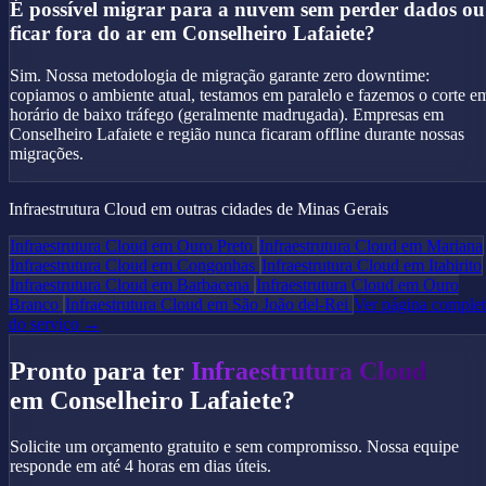
É possível migrar para a nuvem sem perder dados ou
ficar fora do ar em Conselheiro Lafaiete?
Sim. Nossa metodologia de migração garante zero downtime:
copiamos o ambiente atual, testamos em paralelo e fazemos o corte e
horário de baixo tráfego (geralmente madrugada). Empresas em
Conselheiro Lafaiete e região nunca ficaram offline durante nossas
migrações.
Infraestrutura Cloud em outras cidades de Minas Gerais
Infraestrutura Cloud em Ouro Preto
Infraestrutura Cloud em Mariana
Infraestrutura Cloud em Congonhas
Infraestrutura Cloud em Itabirito
Infraestrutura Cloud em Barbacena
Infraestrutura Cloud em Ouro
Branco
Infraestrutura Cloud em São João del-Rei
Ver página comple
do serviço →
Pronto para ter
Infraestrutura Cloud
em Conselheiro Lafaiete?
Solicite um orçamento gratuito e sem compromisso. Nossa equipe
responde em até 4 horas em dias úteis.