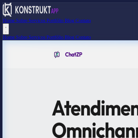
Home
Sobre
Serviços
Portfólio
Blog
Contato
Home
Sobre
Serviços
Portfólio
Blog
Contato