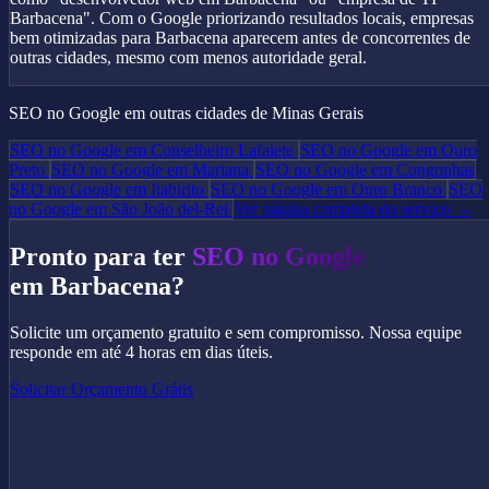
Barbacena". Com o Google priorizando resultados locais, empresas
bem otimizadas para Barbacena aparecem antes de concorrentes de
outras cidades, mesmo com menos autoridade geral.
SEO no Google em outras cidades de Minas Gerais
SEO no Google em Conselheiro Lafaiete
SEO no Google em Ouro
Preto
SEO no Google em Mariana
SEO no Google em Congonhas
SEO no Google em Itabirito
SEO no Google em Ouro Branco
SEO
no Google em São João del-Rei
Ver página completa do serviço →
Pronto para ter
SEO no Google
em Barbacena?
Solicite um orçamento gratuito e sem compromisso. Nossa equipe
responde em até 4 horas em dias úteis.
Solicitar Orçamento Grátis