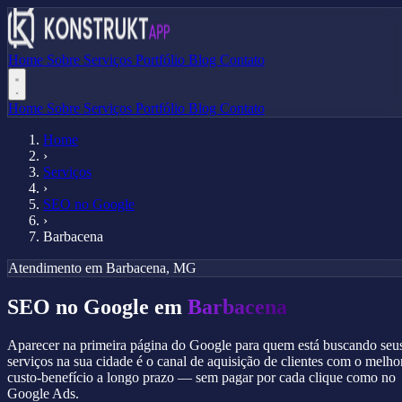
Home
Sobre
Serviços
Portfólio
Blog
Contato
Home
Sobre
Serviços
Portfólio
Blog
Contato
Home
›
Serviços
›
SEO no Google
›
Barbacena
Atendimento em Barbacena, MG
SEO no Google em
Barbacena
Aparecer na primeira página do Google para quem está buscando seu
serviços na sua cidade é o canal de aquisição de clientes com o melho
custo-benefício a longo prazo — sem pagar por cada clique como no
Google Ads.