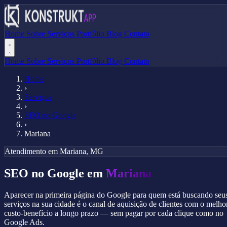
Home
Sobre
Serviços
Portfólio
Blog
Contato
Home
Sobre
Serviços
Portfólio
Blog
Contato
Home
›
Serviços
›
SEO no Google
›
Mariana
Atendimento em Mariana, MG
SEO no Google em
Mariana
Aparecer na primeira página do Google para quem está buscando seu
serviços na sua cidade é o canal de aquisição de clientes com o melho
custo-benefício a longo prazo — sem pagar por cada clique como no
Google Ads.