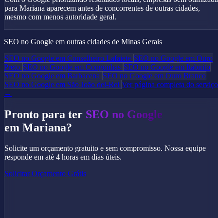
para Mariana aparecem antes de concorrentes de outras cidades,
mesmo com menos autoridade geral.
SEO no Google em outras cidades de Minas Gerais
SEO no Google em Conselheiro Lafaiete
SEO no Google em Ouro
Preto
SEO no Google em Congonhas
SEO no Google em Itabirito
SEO no Google em Barbacena
SEO no Google em Ouro Branco
SEO no Google em São João del-Rei
Ver página completa do serviço
→
Pronto para ter
SEO no Google
em Mariana?
Solicite um orçamento gratuito e sem compromisso. Nossa equipe
responde em até 4 horas em dias úteis.
Solicitar Orçamento Grátis