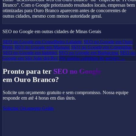
Branco". Com o Google priorizando resultados locais, empresas bem
otimizadas para Ouro Branco aparecem antes de concorrentes de
outras cidades, mesmo com menos autoridade geral.
SEO no Google em outras cidades de Minas Gerais
SEO no Google em Conselheiro Lafaiete
SEO no Google em Ouro
Preto
SEO no Google em Mariana
SEO no Google em Congonhas
SEO no Google em Itabirito
SEO no Google em Barbacena
SEO no
Google em São João del-Rei
Ver página completa do serviço →
Pronto para ter
SEO no Google
em Ouro Branco?
Solicite um orçamento gratuito e sem compromisso. Nossa equipe
responde em até 4 horas em dias úteis.
Solicitar Orçamento Grátis