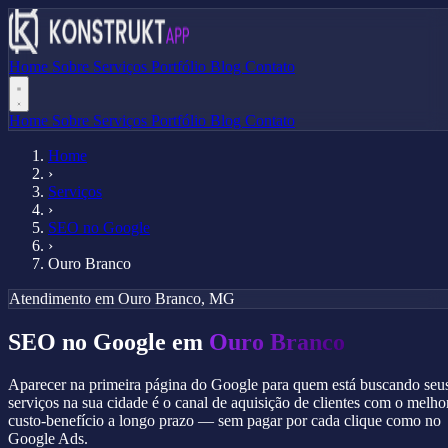
Home
Sobre
Serviços
Portfólio
Blog
Contato
Home
Sobre
Serviços
Portfólio
Blog
Contato
Home
›
Serviços
›
SEO no Google
›
Ouro Branco
Atendimento em Ouro Branco, MG
SEO no Google em
Ouro Branco
Aparecer na primeira página do Google para quem está buscando seu
serviços na sua cidade é o canal de aquisição de clientes com o melho
custo-benefício a longo prazo — sem pagar por cada clique como no
Google Ads.