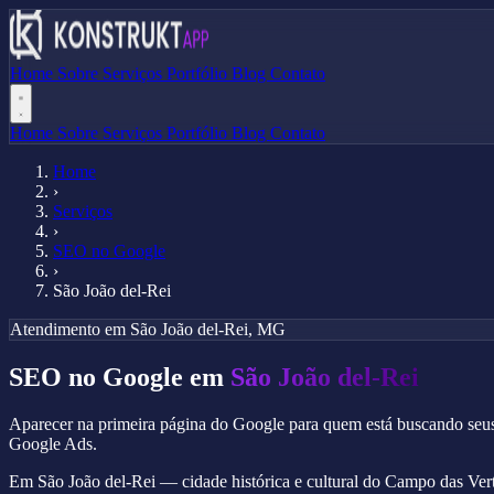
Home
Sobre
Serviços
Portfólio
Blog
Contato
Home
Sobre
Serviços
Portfólio
Blog
Contato
Home
›
Serviços
›
SEO no Google
›
São João del-Rei
Atendimento em São João del-Rei, MG
SEO no Google em
São João del-Rei
Aparecer na primeira página do Google para quem está buscando seus 
Google Ads.
Em São João del-Rei — cidade histórica e cultural do Campo das Verte