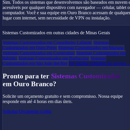
Sim. Todos os sistemas que desenvolvemos são baseados em nuvem 
acessíveis por qualquer dispositivo com navegador — celular, tablet 
computador. Você e sua equipe em Ouro Branco acessam de qualque
lugar com internet, sem necessidade de VPN ou instalação.
Sistemas Customizados em outras cidades de Minas Gerais
Sistemas Customizados em Conselheiro Lafaiete
Sistemas
Customizados em Ouro Preto
Sistemas Customizados em Mariana
Sistemas Customizados em Congonhas
Sistemas Customizados em
Itabirito
Sistemas Customizados em Barbacena
Sistemas
Customizados em São João del-Rei
Ver página completa do serviço 
Pronto para ter
Sistemas Customizados
em Ouro Branco?
Solicite um orçamento gratuito e sem compromisso. Nossa equipe
responde em até 4 horas em dias úteis.
Solicitar Orçamento Grátis