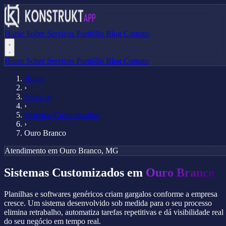
Home
Sobre
Serviços
Portfólio
Blog
Contato
Home
Sobre
Serviços
Portfólio
Blog
Contato
Home
›
Serviços
›
Sistemas Customizados
›
Ouro Branco
Atendimento em Ouro Branco, MG
Sistemas Customizados em
Ouro Branco
Planilhas e softwares genéricos criam gargalos conforme a empresa
cresce. Um sistema desenvolvido sob medida para o seu processo
elimina retrabalho, automatiza tarefas repetitivas e dá visibilidade real
do seu negócio em tempo real.