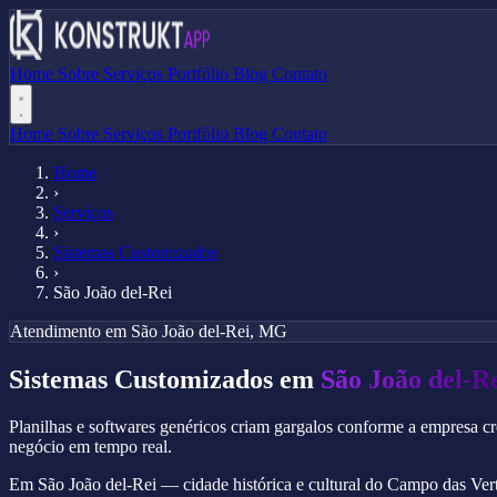
Home
Sobre
Serviços
Portfólio
Blog
Contato
Home
Sobre
Serviços
Portfólio
Blog
Contato
Home
›
Serviços
›
Sistemas Customizados
›
São João del-Rei
Atendimento em São João del-Rei, MG
Sistemas Customizados em
São João del-R
Planilhas e softwares genéricos criam gargalos conforme a empresa cre
negócio em tempo real.
Em São João del-Rei — cidade histórica e cultural do Campo das Verte