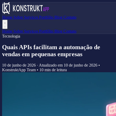
Home
Sobre
Serviços
Portfólio
Blog
Contato
Home
Sobre
Serviços
Portfólio
Blog
Contato
Tecnologia
Quais APIs facilitam a automação de
vendas em pequenas empresas
10 de junho de 2026
·
Atualizado em
10 de junho de 2026
•
KonstruktApp Team
•
10 min de leitura