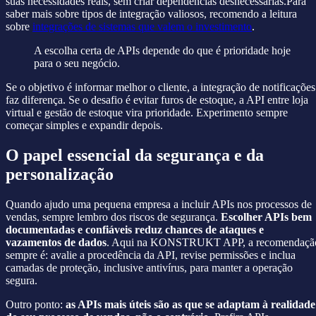
suas necessidades reais, sem criar dependências desnecessárias.Para
saber mais sobre tipos de integração valiosos, recomendo a leitura
sobre
integrações de sistemas que valem o investimento
.
A escolha certa de APIs depende do que é prioridade hoje
para o seu negócio.
Se o objetivo é informar melhor o cliente, a integração de notificações
faz diferença. Se o desafio é evitar furos de estoque, a API entre loja
virtual e gestão de estoque vira prioridade. Experimento sempre
começar simples e expandir depois.
O papel essencial da segurança e da
personalização
Quando ajudo uma pequena empresa a incluir APIs nos processos de
vendas, sempre lembro dos riscos de segurança.
Escolher APIs bem
documentadas e confiáveis reduz chances de ataques e
vazamentos de dados
. Aqui na KONSTRUKT APP, a recomendaçã
sempre é: avalie a procedência da API, revise permissões e inclua
camadas de proteção, inclusive antivírus, para manter a operação
segura.
Outro ponto:
as APIs mais úteis são as que se adaptam à realidade