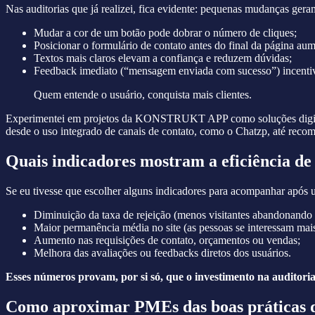
Nas auditorias que já realizei, fica evidente: pequenas mudanças ger
Mudar a cor de um botão pode dobrar o número de cliques;
Posicionar o formulário de contato antes do final da página aum
Textos mais claros elevam a confiança e reduzem dúvidas;
Feedback imediato (“mensagem enviada com sucesso”) incentiv
Quem entende o usuário, conquista mais clientes.
Experimentei em projetos da KONSTRUKT APP como soluções digitais 
desde o uso integrado de canais de contato, como o Chatzp, até recom
Quais indicadores mostram a eficiência d
Se eu tivesse que escolher alguns indicadores para acompanhar após 
Diminuição da taxa de rejeição (menos visitantes abandonando 
Maior permanência média no site (as pessoas se interessam mai
Aumento nas requisições de contato, orçamentos ou vendas;
Melhora das avaliações ou feedbacks diretos dos usuários.
Esses números provam, por si só, que o investimento na auditoria
Como aproximar PMEs das boas práticas 