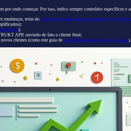
por onde começar. Por isso, indico sempre conteúdos específicos e aç
azer mudanças, tema do
artigo sobre sinais de que seu site precisa de um
mplificados);
o em sites
);
RUKT APP, ouvindo de fato o cliente final;
a novos clientes (como este guia de
onboarding digital em cinco passos
).