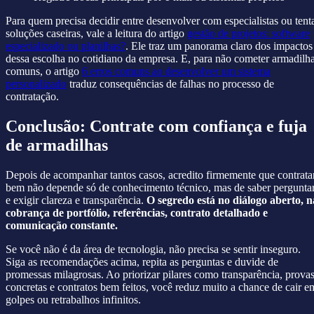
Para quem precisa decidir entre desenvolver com especialistas ou tent
soluções caseiras, vale a leitura do artigo
gestão de projetos: software
especializado ou planilhas?
. Ele traz um panorama claro dos impactos
dessa escolha no cotidiano da empresa. E, para não cometer armadilh
comuns, o artigo
6 erros comuns ao desenvolver um sistema
personalizado
traduz consequências de falhas no processo de
contratação.
Conclusão: Contrate com confiança e fuja
de armadilhas
Depois de acompanhar tantos casos, acredito firmemente que contrata
bem não depende só de conhecimento técnico, mas de saber pergunta
e exigir clareza e transparência.
O segredo está no diálogo aberto, n
cobrança de portfólio, referências, contrato detalhado e
comunicação constante.
Se você não é da área de tecnologia, não precisa se sentir inseguro.
Siga as recomendações acima, repita as perguntas e duvide de
promessas milagrosas. Ao priorizar pilares como transparência, prova
concretas e contratos bem feitos, você reduz muito a chance de cair e
golpes ou retrabalhos infinitos.