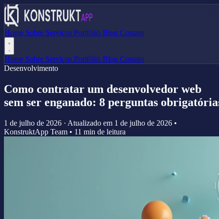
Home
Sobre
Serviços
Portfólio
Blog
Contato
Home
Sobre
Serviços
Portfólio
Blog
Contato
Desenvolvimento
Como contratar um desenvolvedor web
sem ser enganado: 8 perguntas obrigatória
1 de julho de 2026
·
Atualizado em
1 de julho de 2026
•
KonstruktApp Team
•
11 min de leitura