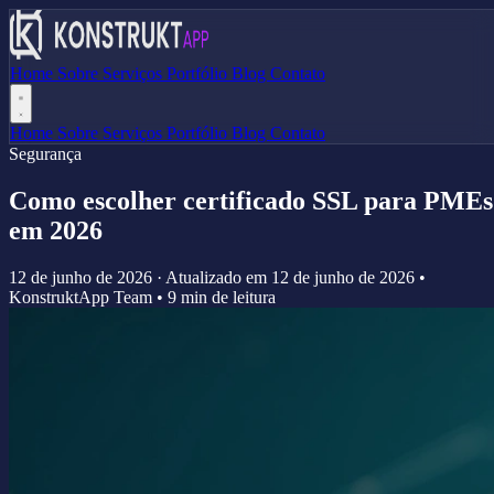
Home
Sobre
Serviços
Portfólio
Blog
Contato
Home
Sobre
Serviços
Portfólio
Blog
Contato
Segurança
Como escolher certificado SSL para PMEs
em 2026
12 de junho de 2026
·
Atualizado em
12 de junho de 2026
•
KonstruktApp Team
•
9 min de leitura