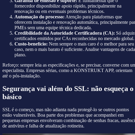
Garantia de emissão e suporte:
É fundamental que o
fornecedor disponibilize apoio rápido, principalmente na
renovação ou em eventuais problemas técnicos.
Automação do processo:
Atenção para plataformas que
oferecem instalação e renovação automática, principalmente pa
PMEs sem uma equipe técnica dedicada.
Credibilidade da Autoridade Certificadora (CA):
Só adquir
certificados emitidos por CAs reconhecidas no mercado global.
Custo-benefício:
Nem sempre o mais caro é o melhor para seu
caso, nem o mais barato é suficiente. Analise vantagens de cada
plano.
Reforço: sempre leia as especificações e, se precisar, converse com u
especialista. Empresas sérias, como a KONSTRUKT APP, orientam
até o pós-instalação.
Segurança vai além do SSL: não esqueça o
básico
SSL é o começo, mas não adianta nada protegê-lo se outros pontos
estão vulneráveis. Boa parte dos problemas que acompanhei em
pequenas empresas envolveram combinação de senhas fracas, ausênc
de antivírus e falha de atualização rotineira.