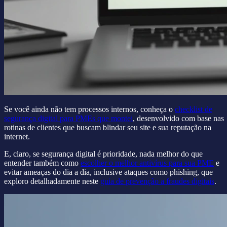
Se você ainda não tem processos internos, conheça o
checklist de
segurança digital para PMEs que montei
, desenvolvido com base nas
rotinas de clientes que buscam blindar seu site e sua reputação na
internet.
E, claro, se segurança digital é prioridade, nada melhor do que
entender também como
escolher o melhor antivírus para sua PME
e
evitar ameaças do dia a dia, inclusive ataques como phishing, que
exploro detalhadamente neste
guia de prevenção a fraudes digitais
.