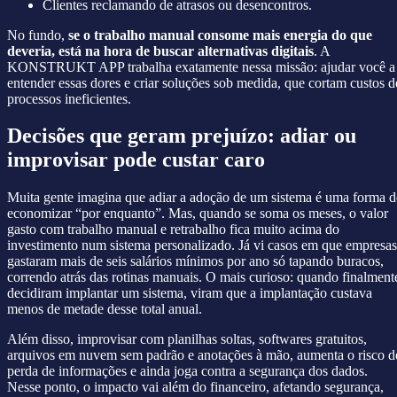
Clientes reclamando de atrasos ou desencontros.
No fundo,
se o trabalho manual consome mais energia do que
deveria, está na hora de buscar alternativas digitais
. A
KONSTRUKT APP trabalha exatamente nessa missão: ajudar você a
entender essas dores e criar soluções sob medida, que cortam custos d
processos ineficientes.
Decisões que geram prejuízo: adiar ou
improvisar pode custar caro
Muita gente imagina que adiar a adoção de um sistema é uma forma d
economizar “por enquanto”. Mas, quando se soma os meses, o valor
gasto com trabalho manual e retrabalho fica muito acima do
investimento num sistema personalizado. Já vi casos em que empresas
gastaram mais de seis salários mínimos por ano só tapando buracos,
correndo atrás das rotinas manuais. O mais curioso: quando finalment
decidiram implantar um sistema, viram que a implantação custava
menos de metade desse total anual.
Além disso, improvisar com planilhas soltas, softwares gratuitos,
arquivos em nuvem sem padrão e anotações à mão, aumenta o risco d
perda de informações e ainda joga contra a segurança dos dados.
Nesse ponto, o impacto vai além do financeiro, afetando segurança,