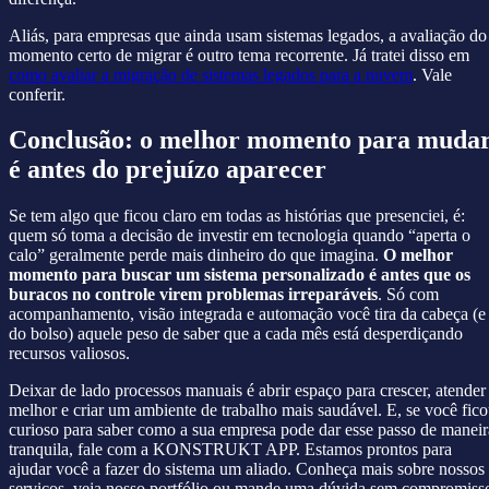
Aliás, para empresas que ainda usam sistemas legados, a avaliação do
momento certo de migrar é outro tema recorrente. Já tratei disso em
como avaliar a migração de sistemas legados para a nuvem
. Vale
conferir.
Conclusão: o melhor momento para muda
é antes do prejuízo aparecer
Se tem algo que ficou claro em todas as histórias que presenciei, é:
quem só toma a decisão de investir em tecnologia quando “aperta o
calo” geralmente perde mais dinheiro do que imagina.
O melhor
momento para buscar um sistema personalizado é antes que os
buracos no controle virem problemas irreparáveis
. Só com
acompanhamento, visão integrada e automação você tira da cabeça (e
do bolso) aquele peso de saber que a cada mês está desperdiçando
recursos valiosos.
Deixar de lado processos manuais é abrir espaço para crescer, atender
melhor e criar um ambiente de trabalho mais saudável. E, se você fic
curioso para saber como a sua empresa pode dar esse passo de maneir
tranquila, fale com a KONSTRUKT APP. Estamos prontos para
ajudar você a fazer do sistema um aliado. Conheça mais sobre nossos
serviços, veja nosso portfólio ou mande uma dúvida sem compromiss