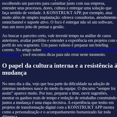
escolhendo um parceiro para caminhar junto com sua empresa,
entender seus processos, dores, cultura e entregar uma solução que
faça sentido de verdade. A KONSTRUKT APP, por exemplo, atua
muito além de simples implantação: oferece consultorias, atendimento
omnichannel e suporte ativo. O foco é entregar não só um software,
mas um novo jeito de pensar a gestão.
Ao buscar o parceiro certo, vale investir tempo na análise de casos
anteriores, avaliar portfólio e entender a experiência em projetos com 
perfil do seu segmento. Um passo valioso é preparar um briefing
correto. No artigo sobre
como elaborar briefings para desenvolviment
de sistemas
, você encontra dicas para não errar neste momento.
O papel da cultura interna e a resistência 
mudança
No meu dia a dia, vejo que boa parte da dificuldade na adoção de
sistemas modernos nasce do medo da equipe. O discurso “sempre foi
assim” aparece muito. Por isso, preparar o time, ouvir sugestões,
mostrar os ganhos reais de tempo e redução de retrabalho construindo
juntos a mudança é uma etapa decisiva. A experiência que tenho em
projetos de transformação digital com a KONSTRUKT APP mostra
como a personalização e o acompanhamento humanizado faz toda
diferença.