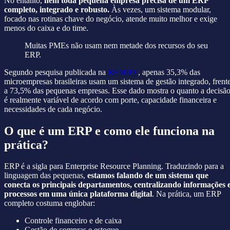
No entanto,
nem toda pequena empresa precisa de um ERP
completo, integrado e robusto.
Às vezes, um sistema modular,
focado nas rotinas chave do negócio, atende muito melhor e exige
menos do caixa e do time.
Muitas PMEs não usam nem metade dos recursos do seu
ERP.
Segundo pesquisa publicada na
REMIPE
, apenas 35,3% das
microempresas brasileiras usam um sistema de gestão integrado, frent
a 73,5% das pequenas empresas. Esse dado mostra o quanto a decisã
é realmente variável de acordo com porte, capacidade financeira e
necessidades de cada negócio.
O que é um ERP e como ele funciona na
prática?
ERP é a sigla para Enterprise Resource Planning. Traduzindo para a
linguagem das pequenas,
estamos falando de um sistema que
conecta os principais departamentos, centralizando informações 
processos em uma única plataforma digital
. Na prática, um ERP
completo costuma englobar:
Controle financeiro e de caixa
Gestão de compras e estoque