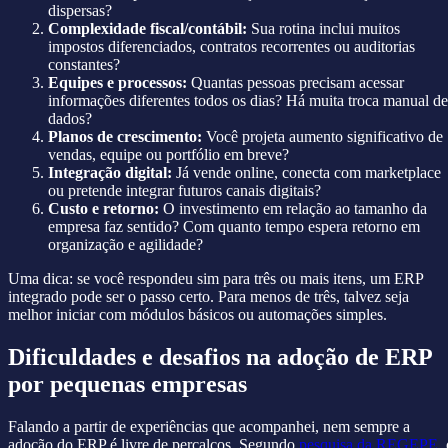
dispersas?
Complexidade fiscal/contábil:
Sua rotina inclui muitos
impostos diferenciados, contratos recorrentes ou auditorias
constantes?
Equipes e processos:
Quantas pessoas precisam acessar
informações diferentes todos os dias? Há muita troca manual de
dados?
Planos de crescimento:
Você projeta aumento significativo de
vendas, equipe ou portfólio em breve?
Integração digital:
Já vende online, conecta com marketplace
ou pretende integrar futuros canais digitais?
Custo e retorno:
O investimento em relação ao tamanho da
empresa faz sentido? Com quanto tempo espera retorno em
organização e agilidade?
Uma dica: se você respondeu sim para três ou mais itens, um ERP
integrado pode ser o passo certo. Para menos de três, talvez seja
melhor iniciar com módulos básicos ou automações simples.
Dificuldades e desafios na adoção de ERP
por pequenas empresas
Falando a partir de experiências que acompanhei, nem sempre a
adoção do ERP é livre de percalços. Segundo
pesquisa da REGEPE
,