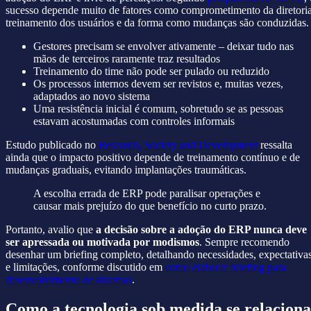
sucesso depende muito de fatores como comprometimento da diretoria
treinamento dos usuários e da forma como mudanças são conduzidas.
Gestores precisam se envolver ativamente – deixar tudo nas
mãos de terceiros raramente traz resultados
Treinamento do time não pode ser pulado ou reduzido
Os processos internos devem ser revistos e, muitas vezes,
adaptados ao novo sistema
Uma resistência inicial é comum, sobretudo se as pessoas
estavam acostumadas com controles informais
Estudo publicado no
Research, Society and Development
ressalta
ainda que o impacto positivo depende de treinamento contínuo e de
mudanças graduais, evitando implantações traumáticas.
A escolha errada de ERP pode paralisar operações e
causar mais prejuízo do que benefício no curto prazo.
Portanto, avalio que
a decisão sobre a adoção do ERP nunca deve
ser apressada ou motivada por modismos
. Sempre recomendo
desenhar um briefing completo, detalhando necessidades, expectativa
e limitações, conforme discutido em
como elaborar briefing para
desenvolvimento de sistemas
.
Como a tecnologia sob medida se relaciona