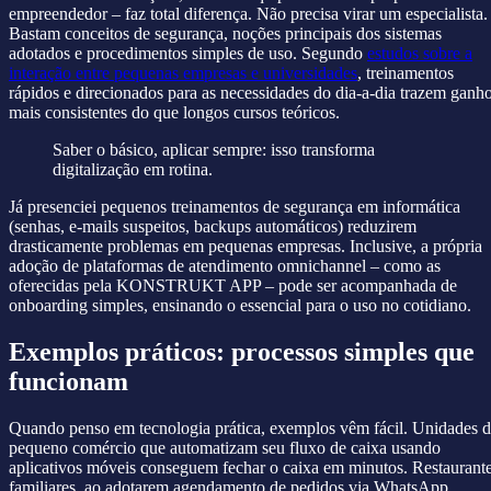
empreendedor – faz total diferença. Não precisa virar um especialista.
Bastam conceitos de segurança, noções principais dos sistemas
adotados e procedimentos simples de uso. Segundo
estudos sobre a
interação entre pequenas empresas e universidades
, treinamentos
rápidos e direcionados para as necessidades do dia-a-dia trazem ganh
mais consistentes do que longos cursos teóricos.
Saber o básico, aplicar sempre: isso transforma
digitalização em rotina.
Já presenciei pequenos treinamentos de segurança em informática
(senhas, e-mails suspeitos, backups automáticos) reduzirem
drasticamente problemas em pequenas empresas. Inclusive, a própria
adoção de plataformas de atendimento omnichannel – como as
oferecidas pela KONSTRUKT APP – pode ser acompanhada de
onboarding simples, ensinando o essencial para o uso no cotidiano.
Exemplos práticos: processos simples que
funcionam
Quando penso em tecnologia prática, exemplos vêm fácil. Unidades 
pequeno comércio que automatizam seu fluxo de caixa usando
aplicativos móveis conseguem fechar o caixa em minutos. Restaurant
familiares, ao adotarem agendamento de pedidos via WhatsApp