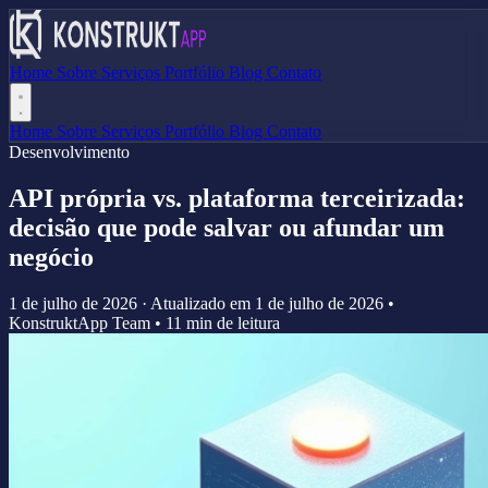
Home
Sobre
Serviços
Portfólio
Blog
Contato
Home
Sobre
Serviços
Portfólio
Blog
Contato
Desenvolvimento
API própria vs. plataforma terceirizada:
decisão que pode salvar ou afundar um
negócio
1 de julho de 2026
·
Atualizado em
1 de julho de 2026
•
KonstruktApp Team
•
11 min de leitura