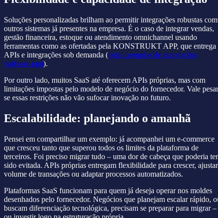
Soluções personalizadas brilham ao permitir integrações robustas com
outros sistemas já presentes na empresa. É o caso de integrar vendas,
gestão financeira, estoque ou atendimento omnichannel usando
ferramentas como as ofertadas pela KONSTRUKT APP, que entrega
APIs e integrações sob demanda (
veja exemplos de integrações
valiosas aqui
).
Por outro lado, muitos SaaS até oferecem APIs próprias, mas com
limitações impostas pelo modelo de negócio do fornecedor. Vale pesa
se essas restrições não vão sufocar inovação no futuro.
Escalabilidade: planejando o amanhã
Pensei em compartilhar um exemplo: já acompanhei um e-commerce
que cresceu tanto que superou todos os limites da plataforma de
terceiros. Foi preciso migrar tudo – uma dor de cabeça que poderia ter
sido evitada. APIs próprias entregam flexibilidade para crescer, ajustar
volume de transações ou adaptar processos automatizados.
Plataformas SaaS funcionam para quem já deseja operar nos moldes
desenhados pelo fornecedor. Negócios que planejam escalar rápido, o
buscam diferenciação tecnológica, precisam se preparar para migrar –
ou investir logo na estruturação própria.