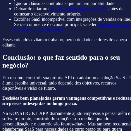
Ignorar cláusulas contratuais que limitem portabilidade.
Deixar de criar um
guia de boas práticas para APIs
antes de
começar o desenvolvimento próprio.
Escolher SaaS incompatível com integrações de vendas on-line
Se o e-commerce é o canal principal, vale ler
comparativo sobr
plataformas e marketplaces.
Esses cuidados evitam retrabalho, perda de dados e dores de cabeça
adiante.
Conclusão: o que faz sentido para o seu
negócio?
Em resumo, construir sua própria API ou adotar uma solução SaaS n
é uma escolha universal, tudo depende dos objetivos, recursos
disponíveis e visão de futuro.
Decisões bem planejadas geram vantagens competitivas e reduz
surpresas indesejadas no longo prazo.
Na KONSTRUKT APP, diariamente ajudo empresas a pensar além d
software pronto, construindo soluções sob medida quando a
personalização e o controle são fatores-chave. Mas também recomen
plataformas SaaS para necessidades de curto prazo ou para quem