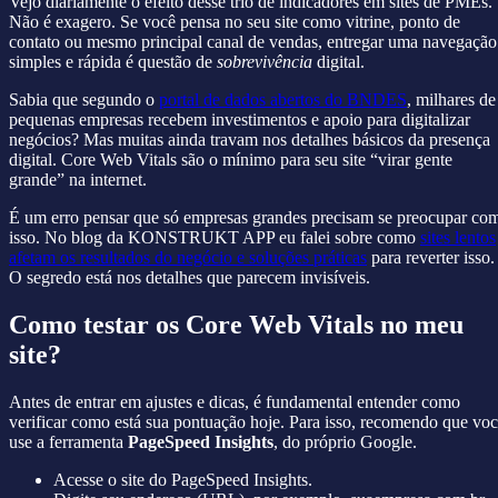
Vejo diariamente o efeito desse trio de indicadores em sites de PMEs.
Não é exagero. Se você pensa no seu site como vitrine, ponto de
contato ou mesmo principal canal de vendas, entregar uma navegação
simples e rápida é questão de
sobrevivência
digital.
Sabia que segundo o
portal de dados abertos do BNDES
, milhares de
pequenas empresas recebem investimentos e apoio para digitalizar
negócios? Mas muitas ainda travam nos detalhes básicos da presença
digital. Core Web Vitals são o mínimo para seu site “virar gente
grande” na internet.
É um erro pensar que só empresas grandes precisam se preocupar co
isso. No blog da KONSTRUKT APP eu falei sobre como
sites lentos
afetam os resultados do negócio e soluções práticas
para reverter isso.
O segredo está nos detalhes que parecem invisíveis.
Como testar os Core Web Vitals no meu
site?
Antes de entrar em ajustes e dicas, é fundamental entender como
verificar como está sua pontuação hoje. Para isso, recomendo que vo
use a ferramenta
PageSpeed Insights
, do próprio Google.
Acesse o site do PageSpeed Insights.