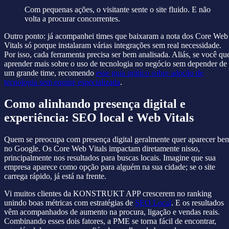
Com pequenas ações, o visitante sente o site fluido. E não
volta a procurar concorrentes.
Outro ponto: já acompanhei times que baixaram a nota dos Core Web
Vitals só porque instalaram várias integrações sem real necessidade.
Por isso, cada ferramenta precisa ser bem analisada. Aliás, se você qu
aprender mais sobre o uso de tecnologia no negócio sem depender de
um grande time, recomendo
esse guia prático sobre adoção de
tecnologia sem equipe especializada
.
Como alinhando presença digital e
experiência: SEO local e Web Vitals
Quem se preocupa com presença digital geralmente quer aparecer be
no Google. Os Core Web Vitals impactam diretamente nisso,
principalmente nos resultados para buscas locais. Imagine que sua
empresa aparece como opção para alguém na sua cidade; se o site
carrega rápido, já está na frente.
Vi muitos clientes da KONSTRUKT APP crescerem no ranking
unindo boas métricas com estratégias de
SEO Local
. E os resultados
vêm acompanhados de aumento na procura, ligação e vendas reais.
Combinando esses dois fatores, a PME se torna fácil de encontrar,